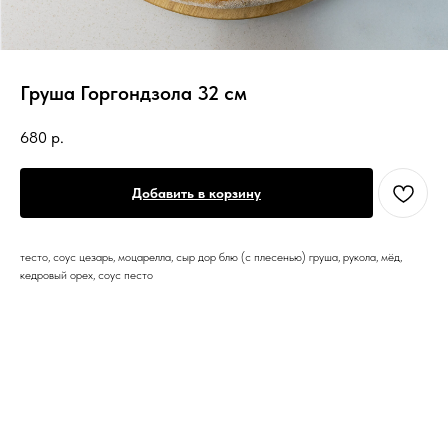
Груша Горгондзола 32 см
680
р.
Добавить в корзину
тесто, соус цезарь, моцарелла, сыр дор блю (с плесенью) груша, рукола, мёд,
кедровый орех, соус песто