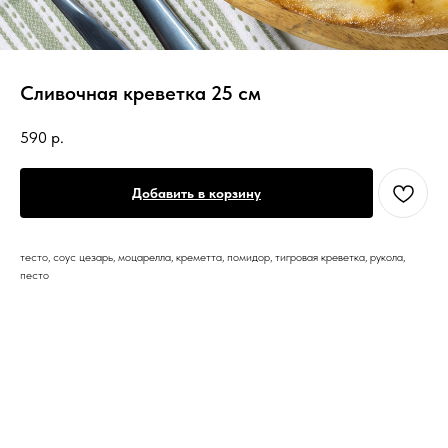
Сливочная креветка 25 см
590
р.
Добавить в корзину
тесто, соус цезарь, моцарелла, креметта, помидор, тигровая креветка, рукола,
песто