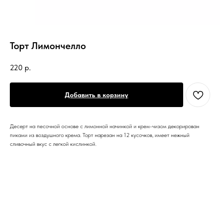
Торт Лимончелло
220
р.
Добавить в корзину
Десерт на песочной основе с лимонной начинкой и крем-чизом декорирован
пиками из воздушного крема. Торт нарезан на 12 кусочков, имеет нежный
сливочный вкус с легкой кислинкой.