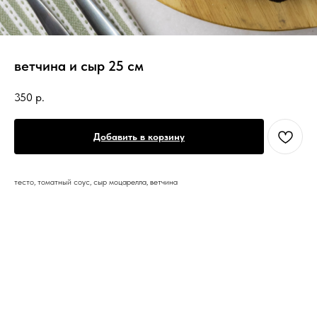
ветчина и сыр 25 см
350
р.
Добавить в корзину
тесто, томатный соус, сыр моцарелла, ветчина