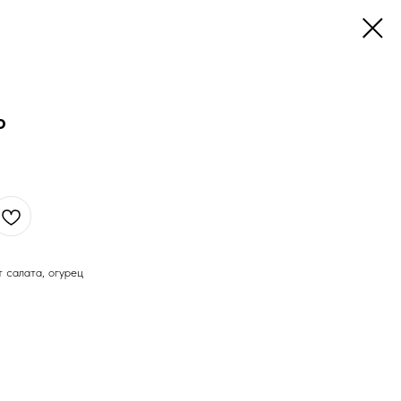
ю
т салата, огурец